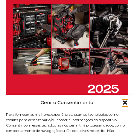
Gerir o Consentimento
Catálogo de ferramenta manual, armazenamento e
transporte – 2025
Para fornecer as melhores experiências, usamos tecnologias como
cookies para armazenar e/ou aceder a informações do dispositivo.
Ver catálogo
Consentir com essas tecnologias nos permitirá processar dados, como
comportamento de navegação ou IDs exclusivos neste site. Não